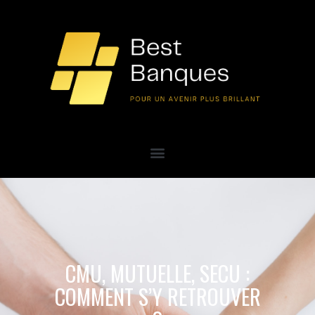
CMU, MUTUELLE, SECU :
COMMENT S’Y RETROUVER