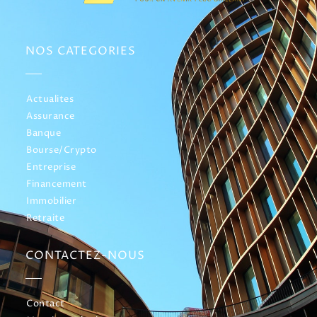
NOS CATEGORIES
Actualites
Assurance
Banque
Bourse/Crypto
Entreprise
Financement
Immobilier
Retraite
CONTACTEZ-NOUS
Contact