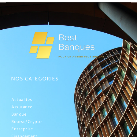
NOS CATEGORIES
Actualites
Assurance
Banque
Bourse/Crypto
Entreprise
Financement