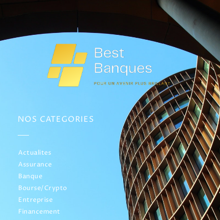
NOS CATEGORIES
Actualites
Assurance
Banque
Bourse/Crypto
Entreprise
Financement