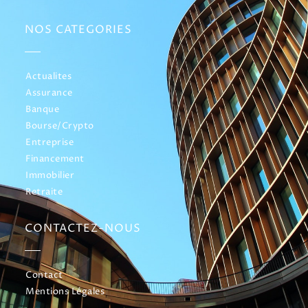
NOS CATEGORIES
Actualites
Assurance
Banque
Bourse/Crypto
Entreprise
Financement
Immobilier
Retraite
CONTACTEZ-NOUS
Contact
Mentions Légales